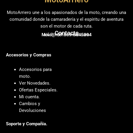
MotoArriero une a los apasionados de la moto, creando una
comunidad donde la camaradería y el espíritu de aventura
son el motor de cada ruta.
Contacto
Móvil: +57 319 5845804
info@motoarriero.com
Accesorios y Compras
Accesorios para
moto
.
Ver Novedades
.
Ofertas Especiales
.
Mi cuenta
.
Cambios y
Devoluciones
Soporte y Compañia.