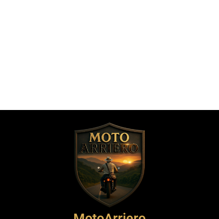
MotoArriero