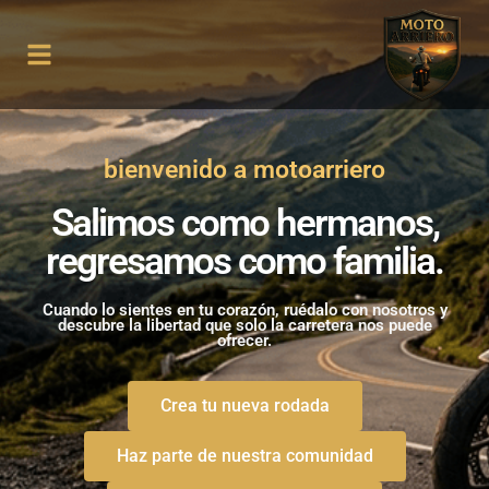
DESCARGAR APP MOTOARRIERO
bienvenido a motoarriero
Salimos como hermanos,
regresamos como familia.
Cuando lo sientes en tu corazón, ruédalo con nosotros y
descubre la libertad que solo la carretera nos puede
ofrecer.
Crea tu nueva rodada
Haz parte de nuestra comunidad