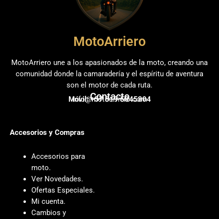
MotoArriero
MotoArriero une a los apasionados de la moto, creando una
comunidad donde la camaradería y el espíritu de aventura
son el motor de cada ruta.
Contacto
Móvil: +57 319 5845804
info@motoarriero.com
Accesorios y Compras
Accesorios para
moto
.
Ver Novedades
.
Ofertas Especiales
.
Mi cuenta
.
Cambios y