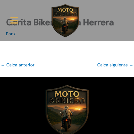
Ir
al
contenido
Garita Biker Mayra Herrera
Ruta Arriera
Por
/
←
Calca anterior
Calca siguiente
→