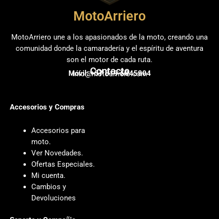
MotoArriero
MotoArriero une a los apasionados de la moto, creando una
comunidad donde la camaradería y el espíritu de aventura
son el motor de cada ruta.
Contacto
Móvil: +57 319 5845804
info@motoarriero.com
Accesorios y Compras
Accesorios para
moto
.
Ver Novedades
.
Ofertas Especiales
.
Mi cuenta
.
Cambios y
Devoluciones