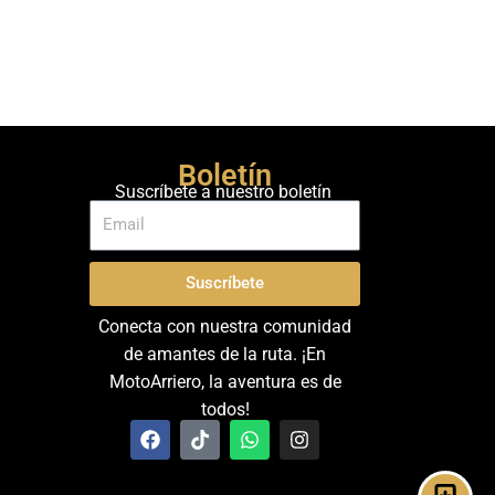
Boletín
Suscríbete a nuestro boletín
Suscríbete
Conecta con nuestra comunidad
de amantes de la ruta. ¡En
MotoArriero, la aventura es de
todos!
F
T
W
I
a
i
h
n
c
k
a
s
e
t
t
t