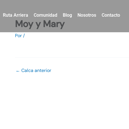
Ir
al
Ruta Arriera
Comunidad
Blog
Nosotros
Contacto
contenido
Moy y Mary
Por
/
←
Calca anterior