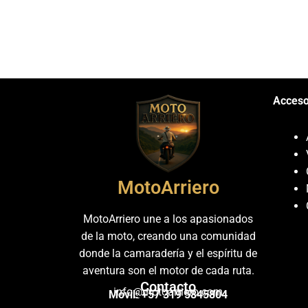
Acceso
MotoArriero
MotoArriero une a los apasionados
de la moto, creando una comunidad
donde la camaradería y el espíritu de
aventura son el motor de cada ruta.
Contacto
info@motoarriero.com
Móvil: +57 319 5845804