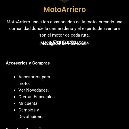
MotoArriero
MotoArriero une a los apasionados de la moto, creando una
comunidad donde la camaradería y el espíritu de aventura
son el motor de cada ruta.
Contacto
Móvil: +57 319 5845804
info@motoarriero.com
Accesorios y Compras
Accesorios para
moto
.
Ver Novedades
.
Ofertas Especiales
.
Mi cuenta
.
Cambios y
Devoluciones