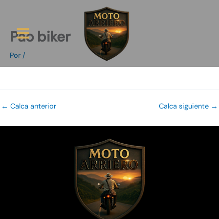
Ir
al
contenido
Pao biker
Ruta Arriera
Por
/
←
Calca anterior
Calca siguiente
→