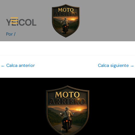
Ir
al
contenido
YEICOL
Ruta Arriera
Por
/
←
Calca anterior
Calca siguiente
→