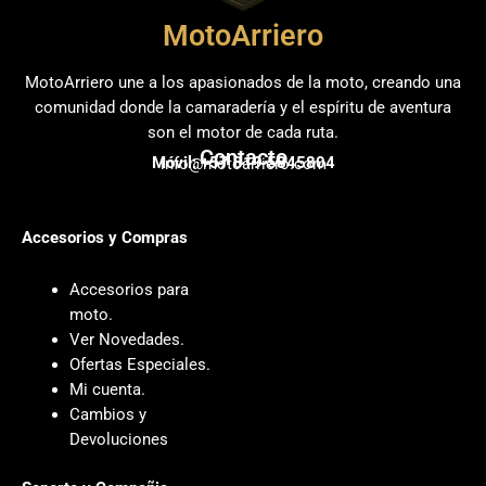
MotoArriero
MotoArriero une a los apasionados de la moto, creando una
comunidad donde la camaradería y el espíritu de aventura
son el motor de cada ruta.
Contacto
Móvil: +57 319 5845804
info@motoarriero.com
Accesorios y Compras
Accesorios para
moto
.
Ver Novedades
.
Ofertas Especiales
.
Mi cuenta
.
Cambios y
Devoluciones