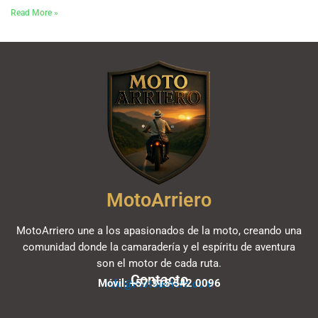
Read More »
MotoArriero
MotoArriero une a los apasionados de la moto, creando una
comunidad donde la camaradería y el espíritu de aventura
son el motor de cada ruta.
Contacto
Móvil: +57 315 542 0096
info@motoarriero.com