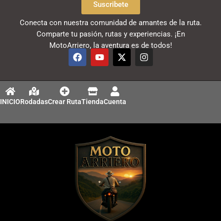
Suscribete
Conecta con nuestra comunidad de amantes de la ruta.
Comparte tu pasión, rutas y experiencias. ¡En
MotoArriero, la aventura es de todos!
F
Y
X
I
a
o
-
n
c
u
t
s
e
t
w
t
b
u
i
a
o
b
t
g
INICIO
Rodadas
Crear Ruta
Tienda
Cuenta
o
e
t
r
k
e
a
r
m