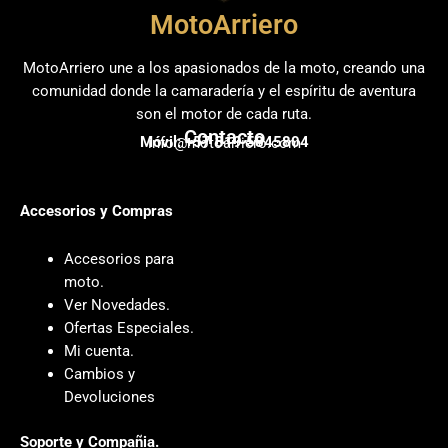
MotoArriero
MotoArriero une a los apasionados de la moto, creando una
comunidad donde la camaradería y el espíritu de aventura
son el motor de cada ruta.
Contacto
Móvil: +57 319 5845804
info@motoarriero.com
Accesorios y Compras
Accesorios para
moto
.
Ver Novedades
.
Ofertas Especiales
.
Mi cuenta
.
Cambios y
Devoluciones
Soporte y Compañia.