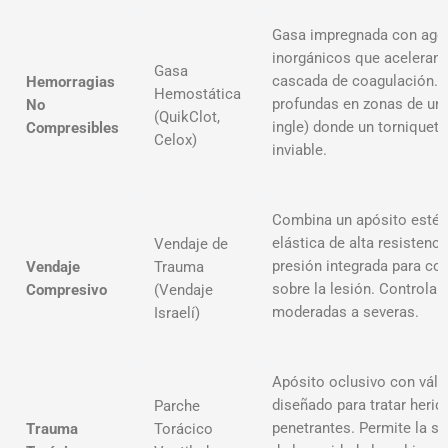
Gasa impregnada con age
inorgánicos que aceleran 
Gasa
cascada de coagulación. E
Hemorragias
Hemostática
profundas en zonas de unió
No
(QuikClot,
ingle) donde un tornique
Compresibles
Celox)
inviable
.
Combina un apósito estéri
elástica de alta resistenci
Vendaje de
presión integrada para con
Vendaje
Trauma
sobre la lesión. Controla
Compresivo
(Vendaje
moderadas a severas
.
Israelí)
Apósito oclusivo con válv
diseñado para tratar herid
Parche
penetrantes. Permite la sa
Trauma
Torácico