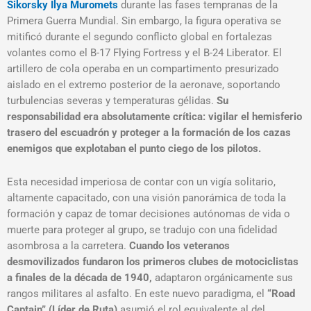
Sikorsky Ilya Muromets
durante las fases tempranas de la
Primera Guerra Mundial
. Sin embargo, la figura operativa se
mitificó durante el segundo conflicto global en fortalezas
volantes como el B-17 Flying Fortress y el B-24 Liberator
. El
artillero de cola operaba en un compartimento presurizado
aislado en el extremo posterior de la aeronave, soportando
turbulencias severas y temperaturas gélidas.
Su
responsabilidad era absolutamente crítica: vigilar el hemisferio
trasero del escuadrón y proteger a la formación de los cazas
enemigos que explotaban el punto ciego de los pilotos
.
Esta necesidad imperiosa de contar con un vigía solitario,
altamente capacitado, con una visión panorámica de toda la
formación y capaz de tomar decisiones autónomas de vida o
muerte para proteger al grupo, se tradujo con una fidelidad
asombrosa a la carretera.
Cuando los veteranos
desmovilizados fundaron los primeros clubes de motociclistas
a finales de la década de 1940,
adaptaron orgánicamente sus
rangos militares al asfalto
. En este nuevo paradigma, el
“Road
Captain” (Líder de Ruta)
asumió el rol equivalente al del