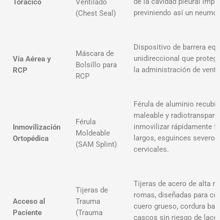
de la cavidad pleural impi
Torácico
Ventilado
previniendo así un neumotó
(Chest Seal)
Dispositivo de barrera eq
Máscara de
unidireccional que protege
Vía Aérea y
Bolsillo para
la administración de venti
RCP
RCP
Férula de aluminio recubi
maleable y radiotransparen
Férula
inmovilizar rápidamente f
Inmovilización
Moldeable
largos, esguinces severo
Ortopédica
(SAM Splint)
cervicales
.
Tijeras de acero de alta r
Tijeras de
romas, diseñadas para cor
Acceso al
Trauma
cuero grueso, cordura balí
Paciente
(Trauma
cascos sin riesgo de lacera