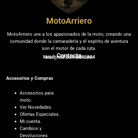
MotoArriero
MotoArriero une a los apasionados de la moto, creando una
comunidad donde la camaradería y el espíritu de aventura
son el motor de cada ruta.
Contacto
Móvil: +57 319 5845804
info@motoarriero.com
Accesorios y Compras
Accesorios para
moto
.
Ver Novedades
.
Ofertas Especiales
.
Mi cuenta
.
Cambios y
Devoluciones