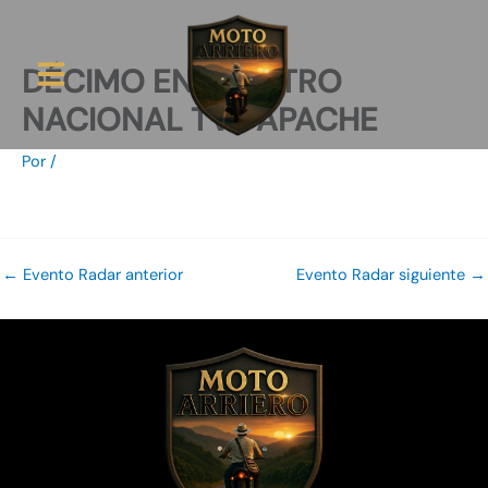
Ir
al
contenido
DÉCIMO ENCUENTRO
NACIONAL TVS APACHE
Ruta Arriera
Por
/
←
Evento Radar anterior
Evento Radar siguiente
→