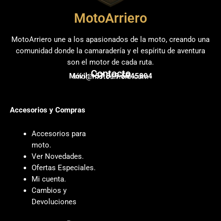
MotoArriero
MotoArriero une a los apasionados de la moto, creando una
comunidad donde la camaradería y el espíritu de aventura
son el motor de cada ruta.
Contacto
Móvil: +57 319 5845804
info@motoarriero.com
Accesorios y Compras
Accesorios para
moto
.
Ver Novedades
.
Ofertas Especiales
.
Mi cuenta
.
Cambios y
Devoluciones