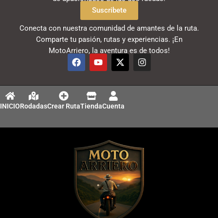
Suscribete
Conecta con nuestra comunidad de amantes de la ruta.
Comparte tu pasión, rutas y experiencias. ¡En
MotoArriero, la aventura es de todos!
F
Y
X
I
a
o
-
n
c
u
t
s
e
t
w
t
b
u
i
a
o
b
t
g
INICIO
Rodadas
Crear Ruta
Tienda
Cuenta
o
e
t
r
k
e
a
r
m