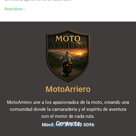
Read More »
MotoArriero
MotoArriero une a los apasionados de la moto, creando una
comunidad donde la camaradería y el espíritu de aventura
son el motor de cada ruta.
Contacto
Móvil: +57 315 542 0096
info@motoarriero.com