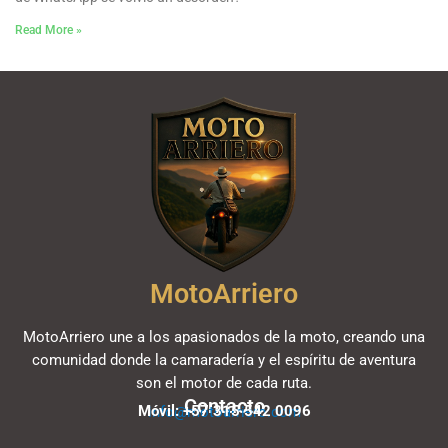
Read More »
MotoArriero
MotoArriero une a los apasionados de la moto, creando una
comunidad donde la camaradería y el espíritu de aventura
son el motor de cada ruta.
Contacto
Móvil: +57 315 542 0096
info@motoarriero.com