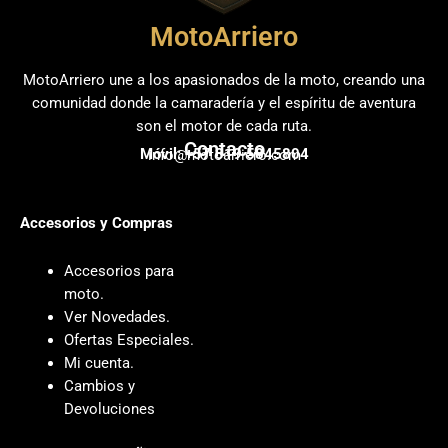
MotoArriero
MotoArriero une a los apasionados de la moto, creando una
comunidad donde la camaradería y el espíritu de aventura
son el motor de cada ruta.
Contacto
Móvil: +57 319 5845804
info@motoarriero.com
Accesorios y Compras
Accesorios para
moto
.
Ver Novedades
.
Ofertas Especiales
.
Mi cuenta
.
Cambios y
Devoluciones