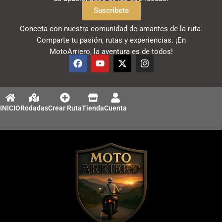
Suscribete
Conecta con nuestra comunidad de amantes de la ruta.
Comparte tu pasión, rutas y experiencias. ¡En
MotoArriero, la aventura es de todos!
F
Y
X
I
a
o
-
n
c
u
t
s
e
t
w
t
b
u
i
a
o
b
t
g
INICIO
Rodadas
Crear Ruta
Tienda
Cuenta
o
e
t
r
k
e
a
r
m